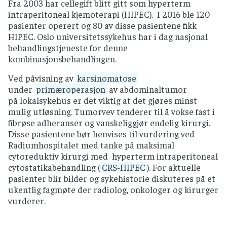
Fra 2003 har cellegift blitt gitt som hyperterm
intraperitoneal kjemoterapi (HIPEC). I 2016 ble 120
pasienter operert og 80 av disse pasientene fikk
HIPEC. Oslo universitetssykehus har i dag nasjonal
behandlingstjeneste for denne
kombinasjonsbehandlingen.
Ved påvisning av
karsinomatose
under
primæroperasjon
av abdominaltumor
på lokalsykehus er det viktig at det gjøres minst
mulig utløsning. Tumorvev tenderer til å vokse fast i
fibrøse adheranser og vanskeliggjør endelig kirurgi.
Disse pasientene bør henvises til vurdering ved
Radiumhospitalet med tanke på maksimal
cytoreduktiv kirurgi med hyperterm intraperitoneal
cytostatikabehandling (
CRS-HIPEC
). For aktuelle
pasienter blir bilder og sykehistorie diskuteres på et
ukentlig fagmøte der radiolog, onkologer og kirurger
vurderer.