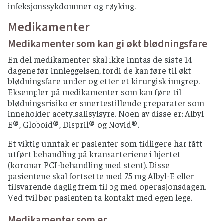
infeksjonssykdommer og røyking.
Medikamenter
Medikamenter som kan gi økt blødningsfare
En del medikamenter skal ikke inntas de siste 14
dagene før innleggelsen, fordi de kan føre til økt
blødningsfare under og etter et kirurgisk inngrep.
Eksempler på medikamenter som kan føre til
blødningsrisiko er smertestillende preparater som
inneholder acetylsalisylsyre. Noen av disse er: Albyl
E®, Globoid®, Dispril® og Novid®.
Et viktig unntak er pasienter som tidligere har fått
utført behandling på kransarteriene i hjertet
(koronar PCI-behandling med stent). Disse
pasientene skal fortsette med 75 mg Albyl-E eller
tilsvarende daglig frem til og med operasjonsdagen.
Ved tvil bør pasienten ta kontakt med egen lege.
Medikamenter som er