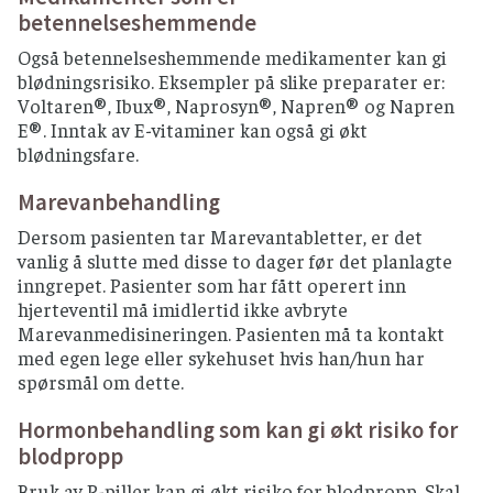
betennelseshemmende
Også betennelseshemmende medikamenter kan gi
blødningsrisiko. Eksempler på slike preparater er:
Voltaren®, Ibux®, Naprosyn®, Napren® og Napren
E®. Inntak av E-vitaminer kan også gi økt
blødningsfare.
Marevanbehandling
Dersom pasienten tar Marevantabletter, er det
vanlig å slutte med disse to dager før det planlagte
inngrepet. Pasienter som har fått operert inn
hjerteventil må imidlertid ikke avbryte
Marevanmedisineringen. Pasienten må ta kontakt
med egen lege eller sykehuset hvis han/hun har
spørsmål om dette.
Hormonbehandling som kan gi økt risiko for
blodpropp
Bruk av P-piller kan gi økt risiko for blodpropp. Skal