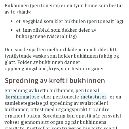
Bukhinnen (peritoneum) er en tynn hinne som består
av to «blad»:
et veggblad som kler bukhulen (peritonealt lag)
et innvollsblad som dekker deler av
bukorganene (visceralt lag)
Den smale spalten mellom bladene inneholder litt
tyntflytende væske som holder bukhinnen fuktig og
glatt. Folder av bukhinnen danner
opphengningsbånd, krøs, som fester organer.
Spredning av kreft i bukhinnen
Spredning av kreft i bukhinnen, peritoneal
karsinomatose
eller peritoneale
metastaser
er en
samlebetegnelse på spredning av svulstceller i
bukhinnen, oftest med utgangspunkt fra andre
organer i buken. Spredning kan oppstå når en svulst
vokser gjennom sitt organ og når bukhinnens
overflate. Kreftceller som frigjøres kan feste seg til