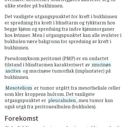
ulike steder på bukhinnen.
Det vanligste utgangspunktet for kreft i bukhinnen
er spredning fra kreft i blindtarm og tykktarm hos
begge kjønn og spredning fra indre kjønnsorganer
hos kvinner. Men i utgangspunktet kan alle svulster i
bukhulen være bakgrunn for spredning av kreft i
bukhinnen.
Pseudomyksom peritonei (PMP) er en ondartet
tilstand i blindtarmen karakterisert av
mucinøs
ascites
og mucinøse tumorflak (implantater) på
bukhinnen.
Mesoteliom
er tumor utgått fra mesotheliale celler
som kler kroppens hulrom. Det vanligste
utgangspunktet er
pleurahulen
, men tumor kan
også utgå fra peritonealhulen (bukhulen).
Forekomst