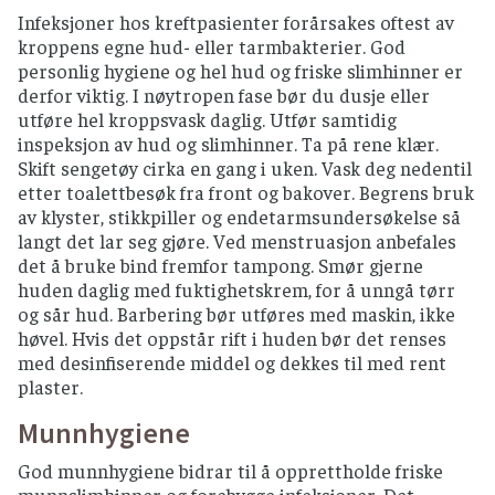
er ment som forebyggende tiltak for
Infeksjoner hos kreftpasienter forårsakes oftest av
kreftpasienter som er i en nøytropen fase av
kroppens egne hud- eller tarmbakterier. God
behandlingsforløpet.
personlig hygiene og hel hud og friske slimhinner er
derfor viktig. I nøytropen fase bør du dusje eller
Råd og anbefalinger for matvarer
utføre hel kroppsvask daglig. Utfør samtidig
EGG
inspeksjon av hud og slimhinner. Ta på rene klær.
Skift sengetøy cirka en gang i uken. Vask deg nedentil
Norske egg anses som trygt, bør brukes innen
etter toalettbesøk fra front og bakover. Begrens bruk
«best før»-dato.
av klyster, stikkpiller og endetarmsundersøkelse så
Importerte egg og mat laget av slike egg må
langt det lar seg gjøre. Ved menstruasjon anbefales
varmebehandles (hardkokt eller
det å bruke bind fremfor tampong. Smør gjerne
gjennomstekt) eller være pasteurisert.
huden daglig med fuktighetskrem, for å unngå tørr
og sår hud. Barbering bør utføres med maskin, ikke
FISK OG SJØMAT
høvel. Hvis det oppstår rift i huden bør det renses
med desinfiserende middel og dekkes til med rent
Rakfisk må unngås helt.
plaster.
Sushi anses trygt så lenge du bruker ferske
Munnhygiene
råvarer, god kjøling og god hygiene.
Villfisk som skal spises rå, må dypfryses minst
God munnhygiene bidrar til å opprettholde friske
et døgn. Gjelder ikke norsk oppdrettslaks
munnslimhinner og forebygge infeksjoner. Det