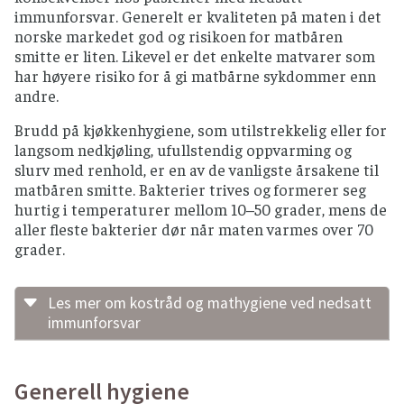
immunforsvar. Generelt er kvaliteten på maten i det
norske markedet god og risikoen for matbåren
smitte er liten. Likevel er det enkelte matvarer som
har høyere risiko for å gi matbårne sykdommer enn
andre.
Brudd på kjøkkenhygiene, som utilstrekkelig eller for
langsom nedkjøling, ufullstendig oppvarming og
slurv med renhold, er en av de vanligste årsakene til
matbåren smitte. Bakterier trives og formerer seg
hurtig i temperaturer mellom 10–50 grader, mens de
aller fleste bakterier dør når maten varmes over 70
grader.
Les mer om kostråd og mathygiene ved nedsatt
immunforsvar
For å redusere risikoen for matbåren smitte
anbefales det å unngå visse matvarer og å
Generell hygiene
håndtere maten på en trygg måte. Anbefalingene