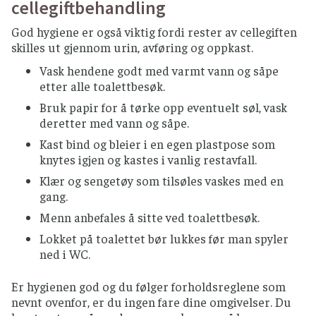
cellegiftbehandling
KJØKKENREDSKAPER
God hygiene er også viktig fordi rester av cellegiften
Bytt redskaper mellom håndtering av ulike
skilles ut gjennom urin, avføring og oppkast.
råvarer for å forhindre krysskontaminering.
Vask hendene godt med varmt vann og såpe
Vask over flater på kjøkken ofte.
etter alle toalettbesøk.
Bytt klut ofte og vask kluten på minst 65 °C, ev.
Bruk papir for å tørke opp eventuelt søl, vask
legg i klor over natten.
deretter med vann og såpe.
Bruk aldri samme klut på benken og på
Kast bind og bleier i en egen plastpose som
gulvet.
knytes igjen og kastes i vanlig restavfall.
Tørkerull er et godt alternativ til klut.
Klær og sengetøy som tilsøles vaskes med en
gang.
TILBEREDNING AV MÅLTIDER
Menn anbefales å sitte ved toalettbesøk.
Hold rå og ferdiglaget mat atskilt.
Lokket på toalettet bør lukkes før man spyler
Skyll frukt og grønnsaker grundig med
ned i WC.
rennende vann.
Personer som lager eller håndterer maten
Er hygienen god og du følger forholdsreglene som
skal være friske (ikke ha magesyke, være
nevnt ovenfor, er du ingen fare dine omgivelser. Du
forkjølet eller ha betente sår på hendende).