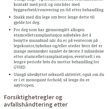
blåmuggost o.l.) bør unngås, men sauser og
kontakt med jord, og områder med
annen mat med disse produktene er trygt å
byggearbeid/renovering en tid etter behandling.
spise varmebehandlet.
Snakk med din lege om hvor lenge dette vil
Spis is som er i forseglet innpakking, unngå
gjelde for deg.
softis og kuleis fra utsalgssteder
For deg som har gjennomgått allogen
SNACKS, NØTTER OG ISKREM
stamcelletransplantasjon anbefales det å
benytte munnbind når du er på venterom på
Benytt helst nøtteprodukter som er røstet og
legekontor/sykehus og/eller steder hvor det er
fra forseglete forpakninger.
mange mennesker samlet de første 3 månedene
Springvann og norskprodusert flaskevann
etter stamcelletransplantasjon, eventuelt i en
anses som trygt i Norge
lengre periode hvis du mottar behandling for
GVHD.
Unngå vann fra private brønner som ikke har
godkjenningsplikt (for eksempel hytter).
Unngå ubeskyttet seksuell aktivitet, også om du
er i et monogamt forhold, så lenge du er
Ved tvil om drikkevannskvaliteten, bør
nøytropen.
flaskevann benyttes
Forsiktighetregler og
Anbefalinger for god
avfallshåndtering etter
kjøkkenhygiene