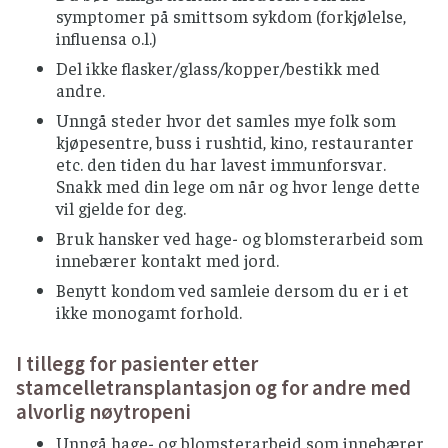
Snakk med din behandlende lege før eventuelt
symptomer på smittsom sykdom (forkjølelse,
bruk av kosttilskudd og helsekost som for
influensa o.l.)
eksempel fermenterte produkter og
Del ikke flasker/glass/kopper/bestikk med
probiotika.
andre.
Det bør utøves særlig forsiktighet til
Unngå steder hvor det samles mye folk som
urtebaserte kosttilskudd.
kjøpesentre, buss i rushtid, kino, restauranter
etc. den tiden du har lavest immunforsvar.
KRYDDER (TØRKET) OG FRISKE URTER
Snakk med din lege om når og hvor lenge dette
Ferske urter og tørket krydder fra norske
vil gjelde for deg.
produsenter kan brukes uten
Bruk hansker ved hage- og blomsterarbeid som
varmebehandling.
innebærer kontakt med jord.
Importerte ferske urter og tørket krydder
Benytt kondom ved samleie dersom du er i et
bør varmebehandles før bruk.
ikke monogamt forhold.
MEIERIPRODUKTER
I tillegg for pasienter etter
Bruk kun produkter som er laget av
stamcelletransplantasjon og for andre med
pasteurisert melk.
alvorlig nøytropeni
Myke modningsoster (camembert, brie,
Unngå hage- og blomsterarbeid som innebærer