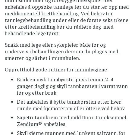
eller ørret.
anbefales å oppsøke tannlege før du starter opp med
medikamentell kreftbehandling. Ved behov for
Skjell og skalldyr serveres kun fullstendig
tannlegebehandling under eller de første seks ukene
varmebehandlet.
etter kreftbehandling bør du rådføre deg med
Røkelaks og gravlaks er kun delvis anbefalt,
behandlende lege først.
snakk med din behandlende lege om det er
Snakk med lege eller sykepleier både før og
FRUKT, BÆR OG GRØNNSAKER
underveis i behandlingen dersom du plages med
smerter og sårhet i munnhulen.
Grønnsaker og frukt som skal spises rått bør
skylles grundig
Oppretthold gode rutiner for munnhygiene
Rå spirer bør unngås.
Bruk en myk tannbørste, puss tenner 2–4
Alle bær bør helst varmebehandles, særlig
ganger daglig og skyll tannbørsten i varmt vann
viktig for bær fra utlandet
før og etter bruk.
Benytt helst pasteurisert fruktjuice og
Det anbefales å bytte tannbørsten etter hver
smoothies.
runde med kjemoterapi eller oftere ved behov.
Importert rå minimais, sukkererter og
Såpefri tannkrem med mild fluor, for eksempel
asparges bør gis et oppkok før inntak.
Zendium® anbefales.
Hvis du bruker immundempende medisiner
Skyll gjerne munnen med lunkent saltvann, for