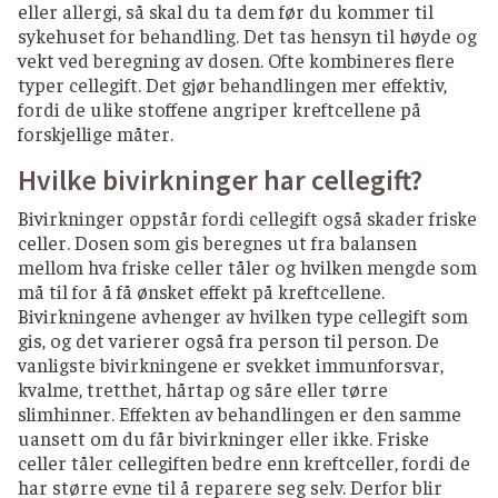
eller allergi, så skal du ta dem før du kommer til
sykehuset for behandling. Det tas hensyn til høyde og
vekt ved beregning av dosen. Ofte kombineres flere
typer cellegift. Det gjør behandlingen mer effektiv,
fordi de ulike stoffene angriper kreftcellene på
forskjellige måter.
Hvilke bivirkninger har cellegift?
Bivirkninger oppstår fordi cellegift også skader friske
celler. Dosen som gis beregnes ut fra balansen
mellom hva friske celler tåler og hvilken mengde som
må til for å få ønsket effekt på kreftcellene.
Bivirkningene avhenger av hvilken type cellegift som
gis, og det varierer også fra person til person. De
vanligste bivirkningene er svekket immunforsvar,
kvalme, tretthet, hårtap og såre eller tørre
slimhinner. Effekten av behandlingen er den samme
uansett om du får bivirkninger eller ikke. Friske
celler tåler cellegiften bedre enn kreftceller, fordi de
har større evne til å reparere seg selv. Derfor blir