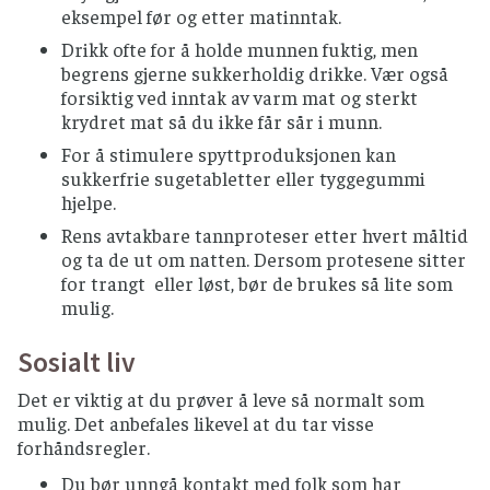
må du unngå grapefrukt, pomelo,
eksempel før og etter matinntak.
bitterappelsin, stjernefrukt og
Drikk ofte for å holde munnen fuktig, men
granateplejuice.
begrens gjerne sukkerholdig drikke. Vær også
forsiktig ved inntak av varm mat og sterkt
HONNING
krydret mat så du ikke får sår i munn.
Bør komme fra produsent som
For å stimulere spyttproduksjonen kan
varmebehandler honning, helst fra
sukkerfrie sugetabletter eller tyggegummi
porsjonspakninger.
hjelpe.
KJØTT OG KJØTTPRODUKTER
Rens avtakbare tannproteser etter hvert måltid
og ta de ut om natten. Dersom protesene sitter
Rått kjøtt (inkludert spekemat) bør unngås
for trangt eller løst, bør de brukes så lite som
Farsemat som hamburgere og kjøttdeig etc.
mulig.
bør være gjennomstekt eller gjennomkokt.
Sosialt liv
Svin og kylling skal være gjennomstekt.
Andre kjøttprodukter bør være godt stekt på
Det er viktig at du prøver å leve så normalt som
overflaten
mulig. Det anbefales likevel at du tar visse
forhåndsregler.
KOSTTILSKUDD OG HELSEKOST
Du bør unngå kontakt med folk som har