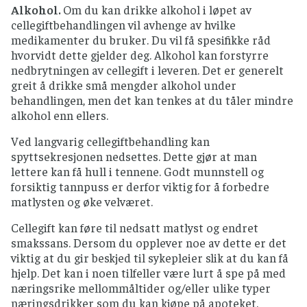
Mat som skal lagres, skal kjøles raskt ned, for
Alkohol.
Om du kan drikke alkohol i løpet av
eksempel settes gryten i kaldt vann eller
cellegiftbehandlingen vil avhenge av hvilke
fordel maten i flere mindre og gjerne flate
medikamenter du bruker. Du vil få spesifikke råd
bokser.
hvorvidt dette gjelder deg. Alkohol kan forstyrre
Mat som fryses skal i fryseren så raskt som
nedbrytningen av cellegift i leveren. Det er generelt
mulig og oppbevares ved – 18 °C eller kaldere,
greit å drikke små mengder alkohol under
men husk at frysing av mat ikke gjør at
behandlingen, men det kan tenkes at du tåler mindre
mikroorganismer blir borte.
alkohol enn ellers.
Ved langvarig cellegiftbehandling kan
spyttsekresjonen nedsettes. Dette gjør at man
lettere kan få hull i tennene. Godt munnstell og
forsiktig tannpuss er derfor viktig for å forbedre
matlysten og øke velværet.
Cellegift kan føre til nedsatt matlyst og endret
smakssans. Dersom du opplever noe av dette er det
viktig at du gir beskjed til sykepleier slik at du kan få
hjelp. Det kan i noen tilfeller være lurt å spe på med
næringsrike mellommåltider og/eller ulike typer
næringsdrikker som du kan kjøpe på apoteket.