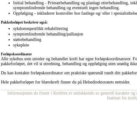
Initial behandling - Primærbehandling og planlagt etterbehandling, inkl
symptomlindrende behandling og eventuelt ingen behandling.
Oppfølging - inkluderer kontroller hos fastlege og/ eller i spesialisthelse
Pakkeforløpet beskriver også:
sykdomsspesifikk rehabilitering
symptomlindrende behandling/palliasjon
støttebehandling
sykepleie
Forløpskoordinator
Alle sykehus som utreder og behandler kreft har egne forløpskoordinatorer. Fo
pakkeforløpet, det vil si utredning, behandling og oppfølging uten unødig ikk
Du kan kontakte forløpskoordinator om praktiske spørsmål rundt ditt pakkeforl
Hele pakkeforløpet for blærekreft finner du på Helsedirektoratets nettsider.
Informasjonen du finner i Kreftlex er utelukkende av generell karakter og e
Institutt for kre