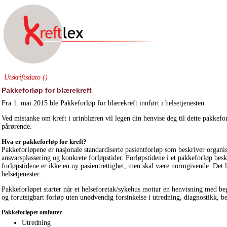
Utskriftsdato ()
Pakkeforløp for blærekreft
Fra 1. mai 2015 ble Pakkeforløp for blærekreft innført i helsetjenesten.
Ved mistanke om kreft i urinblæren vil legen din henvise deg til dette pakkefo
pårørende.
Hva er pakkeforløp for kreft?
Pakkeforløpene er nasjonale standardiserte pasientforløp som beskriver orga
ansvarsplassering og konkrete forløpstider. Forløpstidene i et pakkeforløp besk
forløpstidene er ikke en ny pasientrettighet, men skal være normgivende. Det lo
helsetjenester.
Pakkeforløpet starter når et helseforetak/sykehus mottar en henvisning med b
og forutsigbart forløp uten unødvendig forsinkelse i utredning, diagnostikk, 
Pakkeforløpet omfatter
Utredning