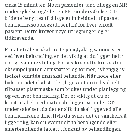
cirka 15 minutter. Noen pasienter tar i tillegg en MR
undersøkelse og/eller en PET-undersøkelse. CT-
bildene benyttes til å lage et individuelt tilpasset
behandlingsopplegg (doseplan) for hver enkelt
pasient. Dette krever nøye utregninger og er
tidkrevende.
For at strålene skal treffe på nøyaktig samme sted
ved hver behandling, er det viktig at du ligger helt i
ro og i samme stilling. For å sikre dette brukes for
eksempel puter, armstøtter og former, avhengig av
hvilket område man skal behandle. Når hode eller
halsområdet skal stråles, lages det en individuelt
tilpasset plastmaske som brukes under planlegging
og ved hver behandling. Det er viktig at du er
komfortabel med måten du ligger på under CT-
undersøkelsen, da det er slik du skal ligge ved alle
behandlingene dine. Hvis du synes det er vanskelig å
ligge rolig, kan du eventuelt ta beroligende eller
smertestillende tablett i forkant av behandlingen.