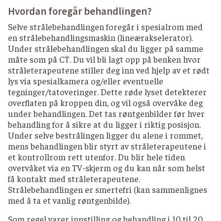
Hvordan foregår behandlingen?
Selve strålebehandlingen foregår i spesialrom med
en strålebehandlingsmaskin (lineærakselerator).
Under strålebehandlingen skal du ligger på samme
måte som på CT. Du vil bli lagt opp på benken hvor
stråleterapeutene stiller deg inn ved hjelp av et rødt
lys via spesialkamera og/eller eventuelle
tegninger/tatoveringer. Dette røde lyset detekterer
overflaten på kroppen din, og vil også overvåke deg
under behandlingen. Det tas røntgenbilder før hver
behandling for å sikre at du ligger i riktig posisjon.
Under selve bestrålingen ligger du alene i rommet,
mens behandlingen blir styrt av stråleterapeutene i
et kontrollrom rett utenfor. Du blir hele tiden
overvåket via en TV-skjerm og du kan når som helst
få kontakt med stråleterapeutene.
Strålebehandlingen er smertefri (kan sammenlignes
med å ta et vanlig røntgenbilde).
Som regel varer innstilling og behandling i 10 til 20