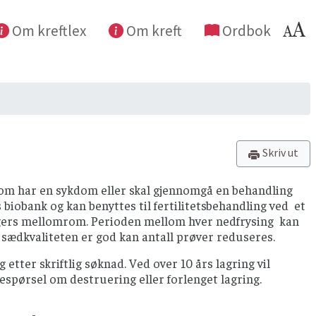
Om kreftlex
Om kreft
Ordbok
Skriv ut
 som har en sykdom eller skal gjennomgå en behandling
biobank og kan benyttes til fertilitetsbehandling ved et
dagers mellomrom. Perioden mellom hver nedfrysing kan
s sædkvaliteten er god kan antall prøver reduseres.
etter skriftlig søknad. Ved over 10 års lagring vil
spørsel om destruering eller forlenget lagring.