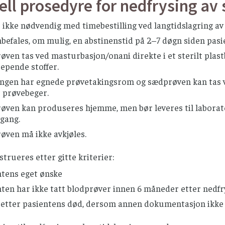
ell prosedyre for nedfrysing av
 ikke nødvendig med timebestilling ved langtidslagring av
befales, om mulig, en abstinenstid på 2–7 døgn siden pas
ven tas ved masturbasjon/onani direkte i et sterilt plas
epende stoffer.
ingen har egnede prøvetakingsrom og sædprøven kan tas ve
t prøvebeger.
øven kan produseres hjemme, men bør leveres til laborato
gang.
øven må ikke avkjøles.
trueres etter gitte kriterier:
ntens eget ønske
ten har ikke tatt blodprøver innen 6 måneder etter nedfr
r etter pasientens død, dersom annen dokumentasjon ikke