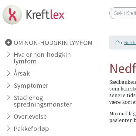
OM NON-HODGKIN LYMFOM
Non-h
Hva er non-hodgkin
lymfom
Nedf
Årsak
Sædbanken t
Symptomer
som kan ska
senere tids
Stadier og
være korter
spredningsmønster
Normal lagr
Overlevelse
pasienten b
Pakkeforløp