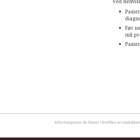
Ved henvisn
Pasie
diagno
Før ne
må pr
Pasie
Informasjonen du finner i Kreftlex er utelukk