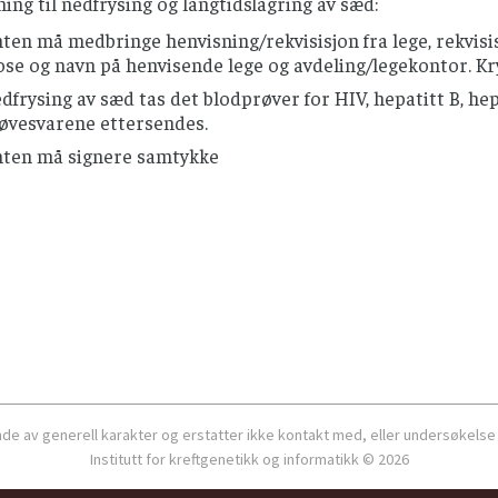
ing til nedfrysing og langtidslagring av sæd:
nten må medbringe henvisning/rekvisisjon fra lege, rekvi
se og navn på henvisende lege og avdeling/legekontor. Kry
dfrysing av sæd tas det blodprøver for HIV, hepatitt B, hep
øvesvarene ettersendes.
nten må signere samtykke
ende av generell karakter og erstatter ikke kontakt med, eller undersøkelse
Institutt for kreftgenetikk og informatikk © 2026