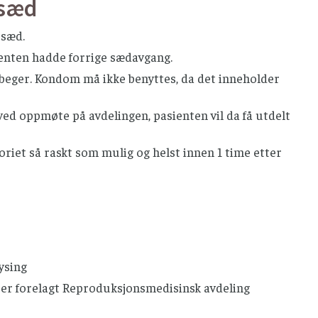
 sæd
 sæd.
ienten hadde forrige sædavgang.
tbeger. Kondom må ikke benyttes, da det inneholder
d oppmøte på avdelingen, pasienten vil da få utdelt
riet så raskt som mulig og helst innen 1 time etter
ysing
 er forelagt Reproduksjonsmedisinsk avdeling