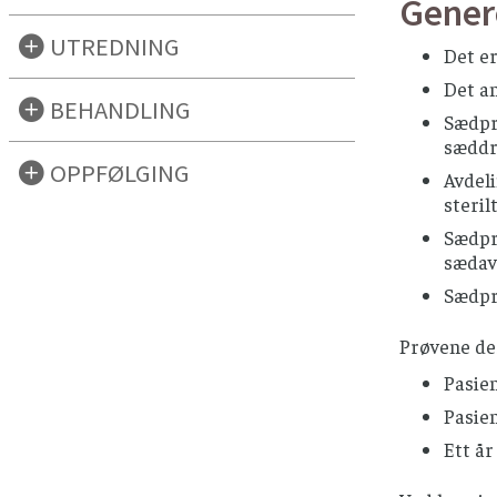
Gener
UTREDNING
Det er
Det an
BEHANDLING
Sædprø
sæddr
OPPFØLGING
Avdel
steril
Sædpr
sædav
Sædpr
Prøvene des
Pasie
Pasien
Ett å