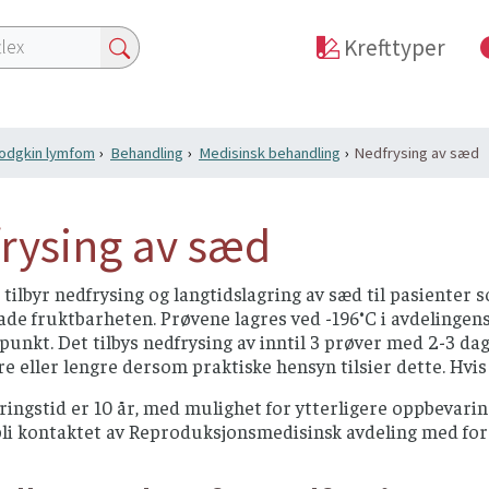
Krefttyper
odgkin lymfom
Behandling
Medisinsk behandling
Nedfrysing av sæd
rysing av sæd
ilbyr nedfrysing og langtidslagring av sæd til pasienter
de fruktbarheten. Prøvene lagres ved -196°C i avdelingens 
punkt. Det tilbys nedfrysing av inntil 3 prøver med 2-3 
e eller lengre dersom praktiske hensyn tilsier dette. Hvi
ingstid er 10 år, med mulighet for ytterligere oppbevaring 
li kontaktet av Reproduksjonsmedisinsk avdeling med fore