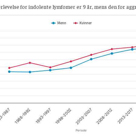
levelse for indolente lymfomer er 9 år, mens den for aggr
Menn
Kvinner
3-1987
1988-1992
1993-1997
1998-2002
2003-2007
2008-2012
2013-2017
Periode