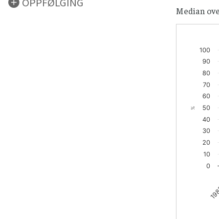
OPPFØLGING
Median over
100
90
80
70
60
50
%
40
30
20
10
0
198