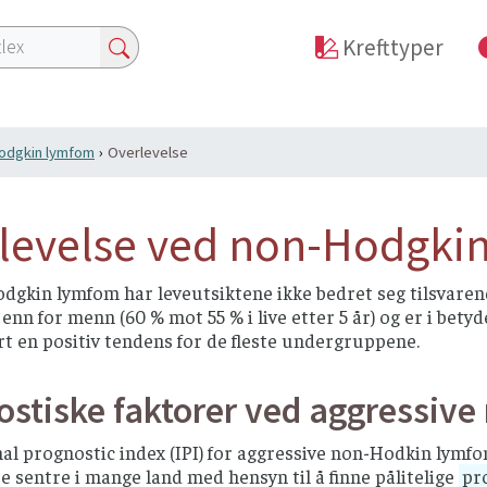
Krefttyper
odgkin lymfom
Overlevelse
levelse ved non-Hodgki
dgkin lymfom har leveutsiktene ikke bedret seg tilsvaren
 enn for menn (60 % mot 55 % i live etter 5 år) og er i bet
t en positiv tendens for de fleste undergruppene.
ostiske faktorer ved aggressiv
al prognostic index (IPI) for aggressive non-Hodkin lymfo
e sentre i mange land med hensyn til å finne pålitelige
pr