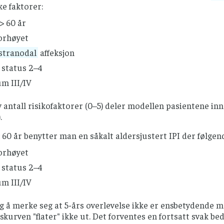
e faktorer:
> 60 år
orhøyet
stranodal
affeksjon
status 2–4
m III/IV
 antall risikofaktorer (0–5) deler modellen pasientene inn 
.
 60 år benytter man en såkalt aldersjustert IPI der følgen
orhøyet
status 2–4
m III/IV
ig å merke seg at 5-års overlevelse ikke er ensbetydende 
skurven "flater" ikke ut. Det forventes en fortsatt svak be