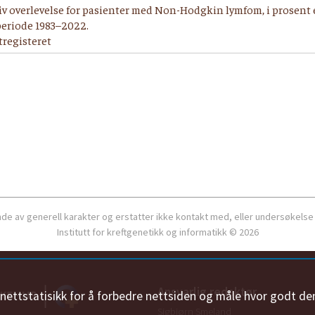
tiv overlevelse for pasienter med Non-Hodgkin lymfom, i prosent 
eriode 1983–2022.
ftregisteret
ende av generell karakter og erstatter ikke kontakt med, eller undersøkelse
Institutt for kreftgenetikk og informatikk © 2026
Ansvarlig redaktør
n nettstatisikk for å forbedre nettsiden og måle hvor godt de
Sigbjørn Smeland