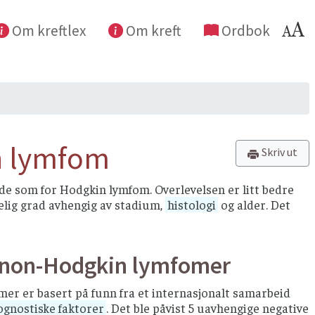
Om kreftlex
Om kreft
Ordbok
n lymfom
Skriv ut
de som for Hodgkin lymfom. Overlevelsen er litt bedre
ydelig grad avhengig av stadium,
histologi
og alder. Det
e non-Hodgkin lymfomer
mer er basert på funn fra et internasjonalt samarbeid
ognostiske faktorer
. Det ble påvist 5 uavhengige negative