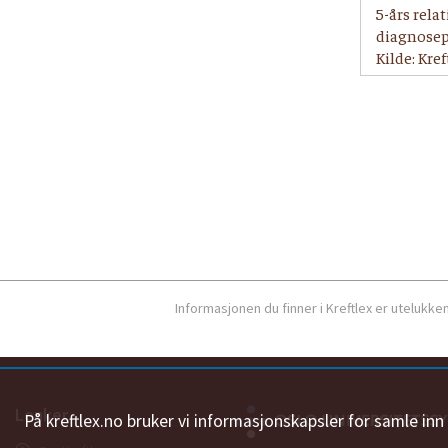
5-års rela
diagnosep
Kilde: Kre
Informasjonen du finner i Kreftlex er utelukk
Lenker
På kreftlex.no bruker vi informasjonskapsler for samle in