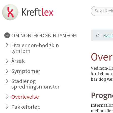
OM NON-HODGKIN LYMFOM
Non-h
Hva er non-hodgkin
lymfom
Over
Årsak
Ved non-Ho
Symptomer
for kvinner
har dog vær
Stadier og
spredningsmønster
Progn
Overlevelse
Internation
Pakkeforløp
mellom fler