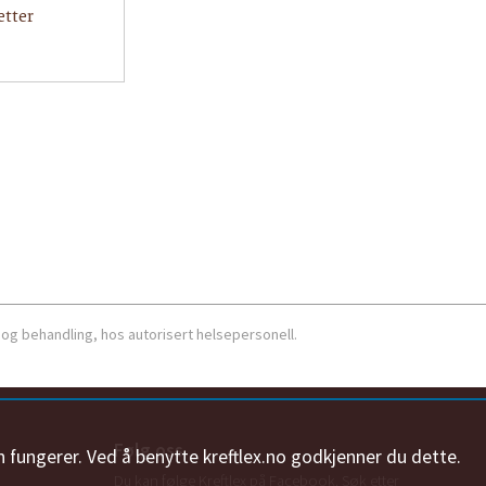
etter
 og behandling, hos autorisert helsepersonell.
Følg oss
n fungerer. Ved å benytte kreftlex.no godkjenner du dette.
Du kan følge Kreftlex på Facebook. Søk etter