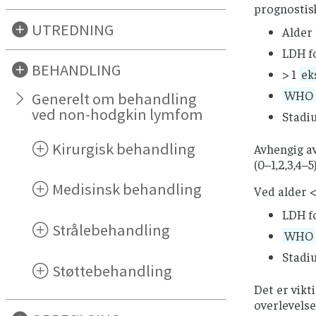
prognostisk
UTREDNING
Alder 
LDH f
BEHANDLING
> 1
ek
WHO
Generelt om behandling
ved non-hodgkin lymfom
Stadiu
Kirurgisk behandling
Avhengig av
(0–1,2,3,4–5)
Medisinsk behandling
Ved alder <
LDH f
Strålebehandling
WHO
Stadiu
Støttebehandling
Det er vikt
overlevelse