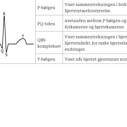
Viser sammentrekningen i fork
P-bølgen
hjerterytmeforstyrrelse.
Avstanden mellom P-bølgen og 
PQ-tiden
forkamrene og hjertekamrene.
Viser sammentrekningen i hje
QRS-
hjerteinfarkt, for raske hjertes
komplekset
endringer.
T-bølgen
Viser når hjertet gjenvinner norm