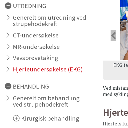
UTREDNING
Generelt om utredning ved
strupehodekreft
For
CT-undersøkelse
MR-undersøkelse
Vevsprøvetaking
EKG ta
Hjerteundersøkelse (EKG)
BEHANDLING
Ved mistan
med syklin
Generelt om behandling
ved strupehodekreft
Hjerte
Kirurgisk behandling
Hjertets fu