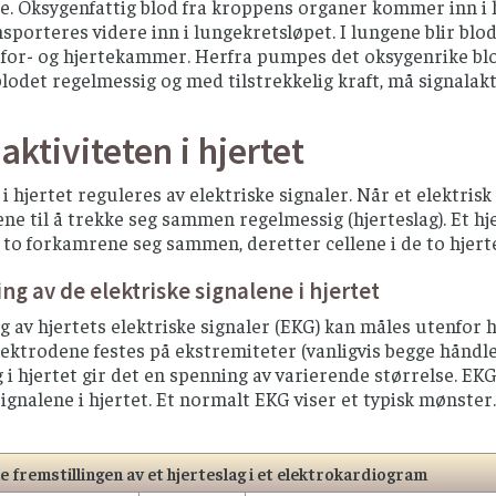
e. Oksygenfattig blod fra kroppens organer kommer inn 
nsporteres videre inn i lungekretsløpet. I lungene blir blo
 for- og hjertekammer. Herfra pumpes det oksygenrike blod
odet regelmessig og med tilstrekkelig kraft, må signalakt
aktiviteten i hjertet
 i hjertet reguleres av elektriske signaler. Når et elektrisk
ne til å trekke seg sammen regelmessig (hjerteslag). Et h
e to forkamrene seg sammen, deretter cellene i de to hjer
ng av de elektriske signalene i hjertet
g av hjertets elektriske signaler (EKG) kan måles utenfor h
ektrodene festes på ekstremiteter (vanligvis begge håndled
 i hjertet gir det en spenning av varierende størrelse. 
signalene i hjertet. Et normalt EKG viser et typisk mønster.
e fremstillingen av et hjerteslag i et elektrokardiogram