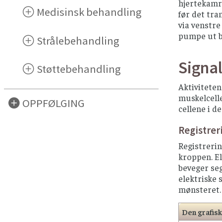
hjertekamr
Medisinsk behandling
før det tra
via venstre
pumpe ut bl
Strålebehandling
Signal
Støttebehandling
Aktiviteten
muskelcelle
OPPFØLGING
cellene i d
Registreri
Registrerin
kroppen. El
beveger seg
elektriske 
mønsteret.
Den grafisk