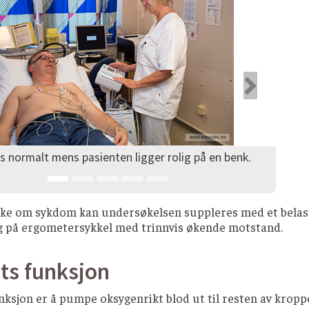
rige
Nest
s normalt mens pasienten ligger rolig på en benk.
ke om sykdom kan undersøkelsen suppleres med et belastn
g på ergometersykkel med trinnvis økende motstand.
ts funksjon
nksjon er å pumpe oksygenrikt blod ut til resten av kropp