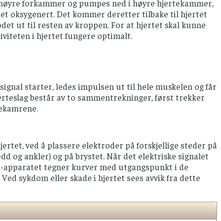
i høyre forkammer og pumpes ned i høyre hjertekammer,
det oksygenert. Det kommer deretter tilbake til hjertet
et ut til resten av kroppen. For at hjertet skal kunne
iviteten i hjertet fungere optimalt.
 signal starter, ledes impulsen ut til hele muskelen og får
jerteslag består av to sammentrekninger, først trekker
tekamrene.
jertet, ved å plassere elektroder på forskjellige steder på
d og ankler) og på brystet. Når det elektriske signalet
EKG-apparatet tegner kurver med utgangspunkt i de
 Ved sykdom eller skade i hjertet sees avvik fra dette