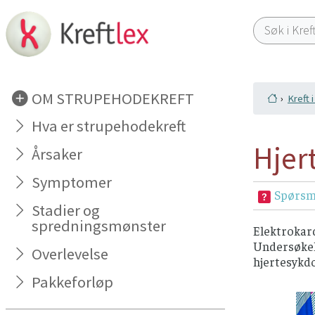
OM STRUPEHODEKREFT
Kreft 
Hva er strupehodekreft
Hjer
Årsaker
Symptomer
Spørsm
Stadier og
spredningsmønster
Elektrokard
Undersøkels
Overlevelse
hjertesykdo
Pakkeforløp