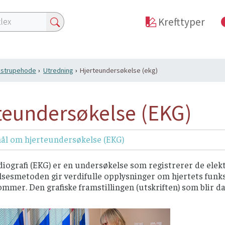
Krefttyper
i strupehode
Utredning
Hjerteundersøkelse (ekg)
teundersøkelse (EKG)
ål om hjerteundersøkelse (EKG)
iografi (EKG) er en undersøkelse som registrerer de elek
esmetoden gir verdifulle opplysninger om hjertets funksj
mmer. Den grafiske framstillingen (utskriften) som blir 