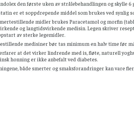
dolex den første uken av strålebehandlingen og skylle 6 
tatin er et soppdrepende middel som brukes ved synlig s
mertestillende midler brukes Paracetamol og morfin (tabl
irkende og langtidsvirkende medisin. Legen skriver resep
pstart av sterke legemidler.
estillende medisiner bør tas minimum en halv time før må
rfarer at det virker lindrende med is, fløte, naturell yogh
nsk honning er ikke anbefalt ved diabetes.
ningene, både smerter og smaksforandringer kan vare flere