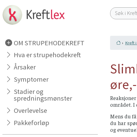
OM STRUPEHODEKREFT
Kreft 
Hva er strupehodekreft
Slim
Årsaker
Symptomer
øre,
Stadier og
spredningsmønster
Reaksjoner 
området. I 
Overlevelse
Mens du få
Pakkeforløp
du har spør
og eventuel