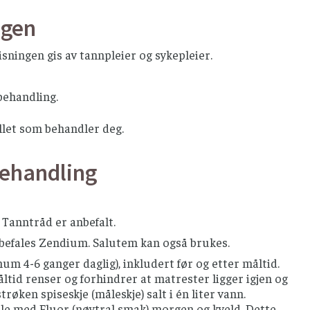
ngen
sningen gis av tannpleier og sykepleier.
behandling.
llet som behandler deg.
behandling
Tanntråd er anbefalt.
nbefales Zendium. Salutem kan også brukes.
um 4-6 ganger daglig), inkludert før og etter måltid.
måltid renser og forhindrer at matrester ligger igjen og
røken spiseskje (måleskje) salt i én liter vann.
ylle med Fluor (nøytral smak) morgen og kveld. Dette