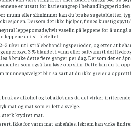
tennene er utsatt for kariesangrep i behandlingsperioden 
ørr munn eller slimhinner kan du bruke sugetabletter, t
ekresjonen. Dersom det ikke hjelper, finnes kunstig spytt
nøytral leppepomade/hvit vaselin på leppene for å unngå 
 leppene er i strålefeltet.
2–3 uker ut i strålebehandlingsperioden, og etter at behan
enperoxyd 3 % blandet i vann eller saltvann (1 del Hydrog
les å bruke dette flere ganger per dag. Dersom det er åp
amenter som også kan løse opp slim. Dette kan du ta opp 
 munnen/svelget blir så sårt at du ikke greier å oppretth
bruk av alkohol og tobakk/snus da det virker irriterende
yk mat og mat som er lett å svelge.
 sterk krydret mat.
ert, ikke for varm mat anbefales. Iskrem kan virke lindre