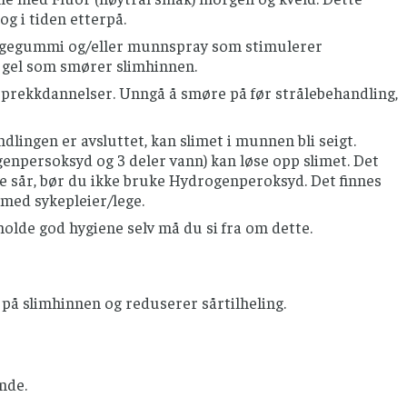
og i tiden etterpå.
yggegummi og/eller munnspray som stimulerer
/ gel som smører slimhinnen.
sprekkdannelser. Unngå å smøre på før strålebehandling,
dlingen er avsluttet, kan slimet i munnen bli seigt.
enpersoksyd og 3 deler vann) kan løse opp slimet. Det
ne sår, bør du ikke bruke Hydrogenperoksyd. Det finnes
med sykepleier/lege.
olde god hygiene selv må du si fra om dette.
 på slimhinnen og reduserer sårtilheling.
nde.