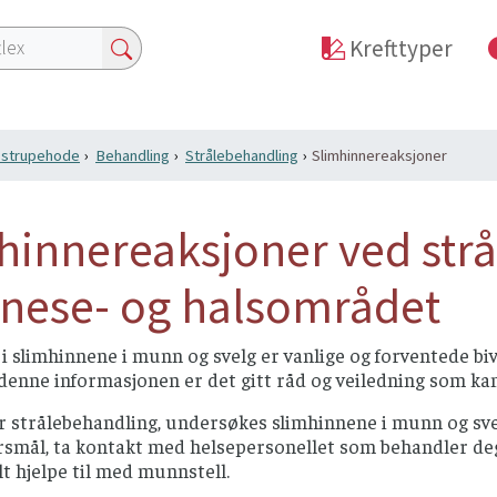
Krefttyper
i strupehode
Behandling
Strålebehandling
Slimhinnereaksjoner
hinnereaksjoner ved str
-nese- og halsområdet
i slimhinnene i munn og svelg er vanlige og forventede b
denne informasjonen er det gitt råd og veiledning som ka
r strålebehandling, undersøkes slimhinnene i munn og sve
smål, ta kontakt med helsepersonellet som behandler deg. 
t hjelpe til med munnstell.