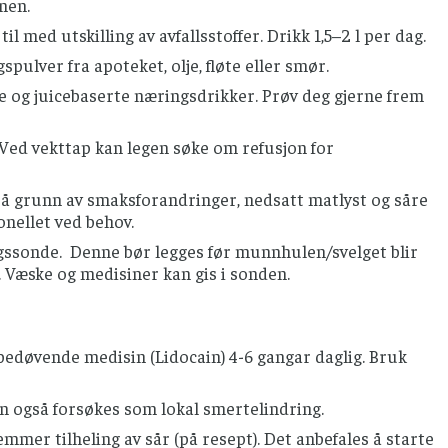
nnen.
il med utskilling av avfallsstoffer. Drikk 1,5–2 l per dag.
lver fra apoteket, olje, fløte eller smør.
 og juicebaserte næringsdrikker. Prøv deg gjerne frem
Ved vekttap kan legen søke om refusjon for
 på grunn av smaksforandringer, nedsatt matlyst og såre
onellet ved behov.
ringssonde. Denne bør legges før munnhulen/svelget blir
. Væske og medisiner kan gis i sonden.
bedøvende medisin (Lidocain) 4-6 gangar daglig. Bruk
an også forsøkes som lokal smertelindring.
er tilheling av sår (på resept). Det anbefales å starte