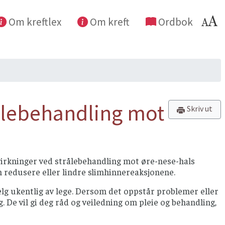
Om kreftlex
Om kreft
Ordbok
ålebehandling mot
Skriv ut
ivirkninger ved strålebehandling mot øre-nese-hals
n redusere eller lindre slimhinnereaksjonene.
lg ukentlig av lege. Dersom det oppstår problemer eller
De vil gi deg råd og veiledning om pleie og behandling,