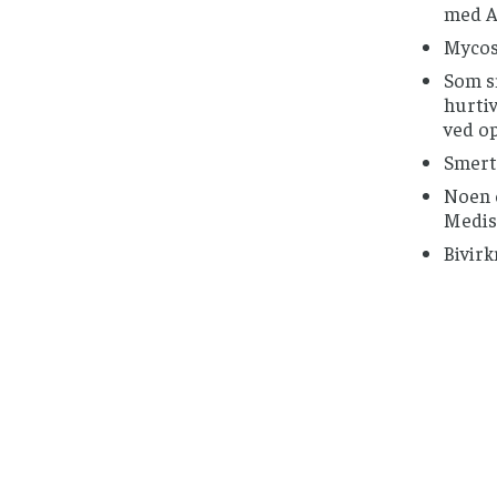
med An
Mycos
Som s
hurtiv
ved op
Smert
Noen e
Medisi
Bivirk