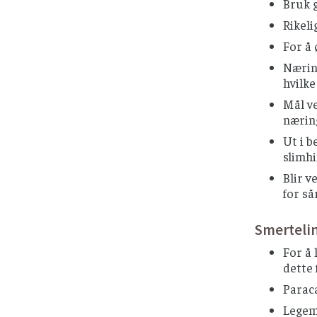
Bruk 
Rikeli
For å 
Næring
hvilk
Mål ve
nærin
Ut i b
slimhi
Blir v
for så
Smerteli
For å 
dette 
Paraca
Legemi