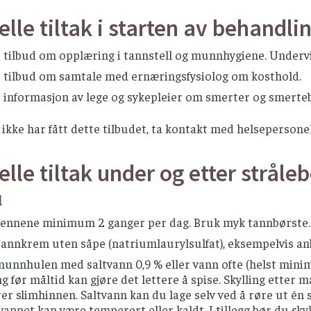
lle tiltak i starten av behandli
 tilbud om opplæring i tannstell og munnhygiene. Undervi
r tilbud om samtale med ernæringsfysiolog om kosthold.
r informasjon av lege og sykepleier om smerter og smerte
kke har fått dette tilbudet, ta kontakt med helsepersone
lle tiltak under og etter stråle
l
tennene minimum 2 ganger per dag. Bruk myk tannbørste. 
tannkrem uten såpe (natriumlaurylsulfat), eksempelvis a
munnhulen med saltvann 0,9 % eller vann ofte (helst minim
ng før måltid kan gjøre det lettere å spise. Skylling etter 
rer slimhinnen. Saltvann kan du lage selv ved å røre ut én st
vannet kan være temperert eller kaldt. I tillegg bør du sk