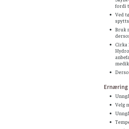
fordi 
Ved t
spytts
Bruk 
dersom
Cirka 
Hydrog
anbefa
medik
Dersom
Ernæring
Unngå 
Velg m
Unngå
Temper