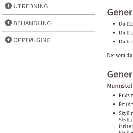
UTREDNING
Genere
BEHANDLING
Du får
Du få
OPPFØLGING
Du få
Dersom du i
Genere
Munnstel
Puss 
Bruk 
Skyll 
Skylli
irrite
Skylle