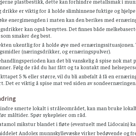
gjerne plastbestikk, dette kan forhindre metallsmak i mu
g drikke er viktig for å holde slimhinnene fuktige og hjelpe t
øke energimengden i maten kan den berikes med ernæringspu
sdrikker kan også benyttes. Det finnes både melkebaserte
e som smaker deg best.
kten ukentlig for å holde øye med ernæringssituasjonen. 
gsmidler (næringsdrikker, og ernæringspulver).
ehandlingsperioden kan det bli vanskelig å spise nok mat
nner. Følg de råd du har fått og ta kontakt med helsepers
ekttapet 5 % eller større, vil du bli anbefalt å få en ernæ
rt. Det er viktig å spise mat ved siden av sondeernæringen
ndring
lindre smerte lokalt i stråleområdet, kan man bruke lokal
før måltider. Spør sykepleier om råd.
tamol mikstur blandet i fløte (eventuelt med Lidocain) k
ddelet Andolex munnskyllevæske virker bedøvende og fremm