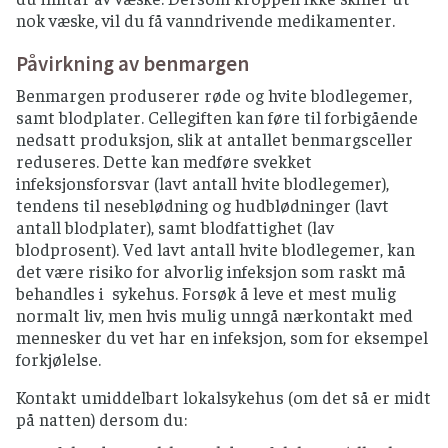
nok væske, vil du få vanndrivende medikamenter.
Påvirkning av benmargen
Benmargen produserer røde og hvite blodlegemer,
samt blodplater. Cellegiften kan føre til forbigående
nedsatt produksjon, slik at antallet benmargsceller
reduseres. Dette kan medføre svekket
infeksjonsforsvar (lavt antall hvite blodlegemer),
tendens til neseblødning og hudblødninger (lavt
antall blodplater), samt blodfattighet (lav
blodprosent). Ved lavt antall hvite blodlegemer, kan
det være risiko for alvorlig infeksjon som raskt må
behandles i sykehus. Forsøk å leve et mest mulig
normalt liv, men hvis mulig unngå nærkontakt med
mennesker du vet har en infeksjon, som for eksempel
forkjølelse.
Kontakt umiddelbart lokalsykehus (om det så er midt
på natten) dersom du: