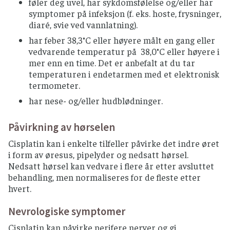
føler deg uvel, har sykdomsfølelse og/eller har
symptomer på infeksjon (f. eks. hoste, frysninger,
diaré, svie ved vannlatning).
har feber 38,3°C eller høyere målt en gang eller
vedvarende temperatur på 38,0°C eller høyere i
mer enn en time. Det er anbefalt at du tar
temperaturen i endetarmen med et elektronisk
termometer.
har nese- og/eller hudblødninger.
Påvirkning av hørselen
Cisplatin kan i enkelte tilfeller påvirke det indre øret
i form av øresus, pipelyder og nedsatt hørsel.
Nedsatt hørsel kan vedvare i flere år etter avsluttet
behandling, men normaliseres for de fleste etter
hvert.
Nevrologiske symptomer
Cisplatin kan påvirke perifere nerver og gi