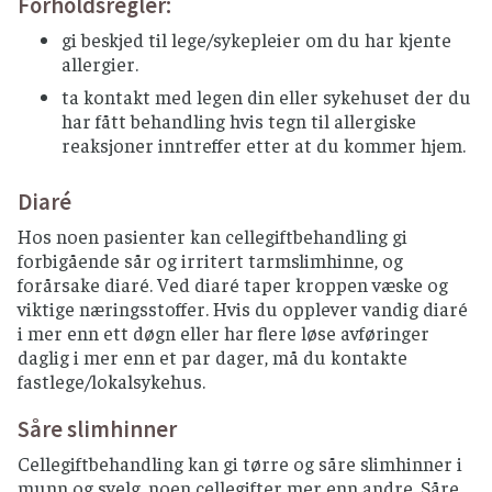
Forholdsregler:
gi beskjed til lege/sykepleier om du har kjente
allergier.
ta kontakt med legen din eller sykehuset der du
har fått behandling hvis tegn til allergiske
reaksjoner inntreffer etter at du kommer hjem.
Diaré
Hos noen pasienter kan cellegiftbehandling gi
forbigående sår og irritert tarmslimhinne, og
forårsake diaré. Ved diaré taper kroppen væske og
viktige næringsstoffer. Hvis du opplever vandig diaré
i mer enn ett døgn eller har flere løse avføringer
daglig i mer enn et par dager, må du kontakte
fastlege/lokalsykehus.
Såre slimhinner
Cellegiftbehandling kan gi tørre og såre slimhinner i
munn og svelg, noen cellegifter mer enn andre. Såre