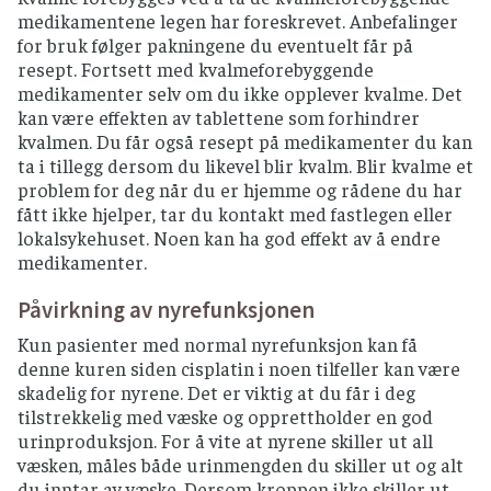
medikamentene legen har foreskrevet. Anbefalinger
for bruk følger pakningene du eventuelt får på
resept. Fortsett med kvalmeforebyggende
medikamenter selv om du ikke opplever kvalme. Det
kan være effekten av tablettene som forhindrer
kvalmen. Du får også resept på medikamenter du kan
ta i tillegg dersom du likevel blir kvalm. Blir kvalme et
problem for deg når du er hjemme og rådene du har
fått ikke hjelper, tar du kontakt med fastlegen eller
lokalsykehuset. Noen kan ha god effekt av å endre
medikamenter.
Påvirkning av nyrefunksjonen
Kun pasienter med normal nyrefunksjon kan få
denne kuren siden cisplatin i noen tilfeller kan være
skadelig for nyrene. Det er viktig at du får i deg
tilstrekkelig med væske og opprettholder en god
urinproduksjon. For å vite at nyrene skiller ut all
væsken, måles både urinmengden du skiller ut og alt
du inntar av væske. Dersom kroppen ikke skiller ut