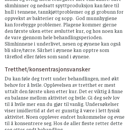
slimhinner og nedsatt spyttproduksjon kan føre til
hull i tennene, tannkjøttproblemer og gi grobunn for
oppvekst av bakterier og sopp. God munnhygiene
kan forebygge problemer. Plagene kommer gjerne
den første uken etter avsluttet kur, og hos noen kan
de vare gjennom hele behandlingsperioden.
Slimhinnene i underlivet, nesen og øynene kan også
bli såre/tørre. Sårhet i øynene kan opptre som
tåreflod eller føles som sand i øynene.
Tretthet/konsentrasjonsvansker
Du kan føle deg trett under behandlingen, med økt
behov for å hvile. Opplevelsen av tretthet er mest
uttalt den første uken etter kur. Det er viktig å finne
en balanse mellom aktivitet og hvile. Gi deg selv lov
til å hvile mer enn du gjør til vanlig. Undersøkelser
viser imidlertid at det er gunstig å være i lett fysisk
aktivitet. Noen opplever endret hukommelse og evne
til å konsentrere seg. Hos de aller fleste retter dette
seg etter endt behandling.