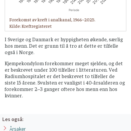
Periode
Forekomst av kreft i analkanal, 1966–2025.
Kilde: Kreftregisteret
I Sverige og Danmark er hyppigheten økende, særlig
hos menn. Det er grunn til å tro at dette er tilfelle
også i Norge.
Kjempekondylom forekommer meget sjelden, og det
er beskrevet under 100 tilfeller i litteraturen. Ved
Radiumhospitalet er det beskrevet to tilfeller de
siste 15 årene. Svulsten er vanligst i 40-årsalderen og
forekommer 2–3 ganger oftere hos menn enn hos
kvinner.
Les også:
Årsaker