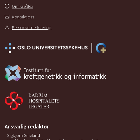
Om Kreftlex
Kontakt oss
Personvernerklæring
Ansvarlig redaktør
Sigbjørn Smeland