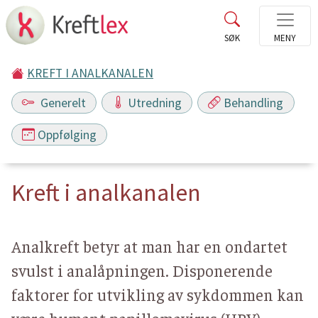
KREFT I ANALKANALEN
Generelt
Utredning
Behandling
Oppfølging
Kreft i analkanalen
Analkreft betyr at man har en ondartet
svulst i analåpningen. Disponerende
faktorer for utvikling av sykdommen kan